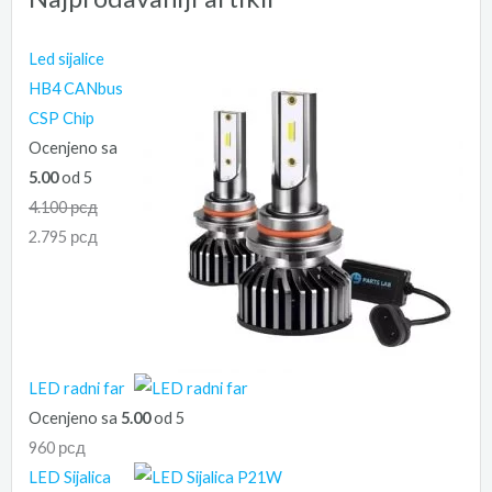
Led sijalice
HB4 CANbus
CSP Chip
Ocenjeno sa
5.00
od 5
4.100
рсд
2.795
рсд
LED radni far
Ocenjeno sa
5.00
od 5
960
рсд
LED Sijalica