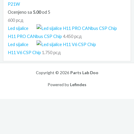
P21W
Ocenjeno sa
5.00
od 5
600
рсд
Led sijalice
H11 PRO CANbus CSP Chip
4.450
рсд
Led sijalice
H11 V6 CSP Chip
1.750
рсд
Copyright © 2026
Parts Lab Doo
Powered by
Lefindes