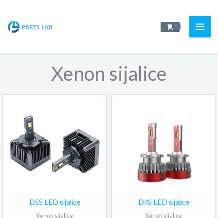
Pređi
na
sadržaj
Xenon sijalice
D5S LED sijalice
D4S LED sijalice
Xenon sijalice
Xenon sijalice