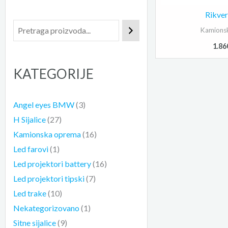
Rikver
Kamions
1.8
KATEGORIJE
Angel eyes BMW
(3)
H Sijalice
(27)
Kamionska oprema
(16)
Led farovi
(1)
Led projektori battery
(16)
Led projektori tipski
(7)
Led trake
(10)
Nekategorizovano
(1)
Sitne sijalice
(9)