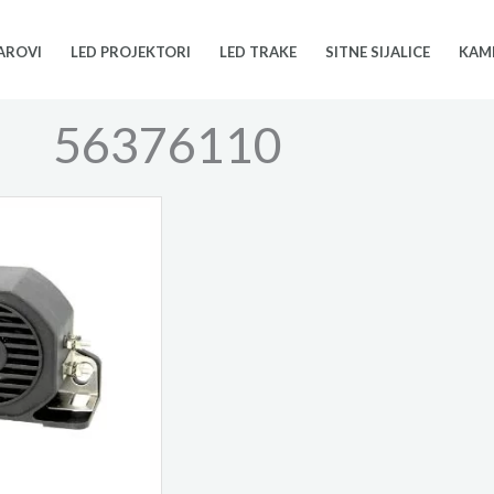
FAROVI
LED PROJEKTORI
LED TRAKE
SITNE SIJALICE
KAM
56376110