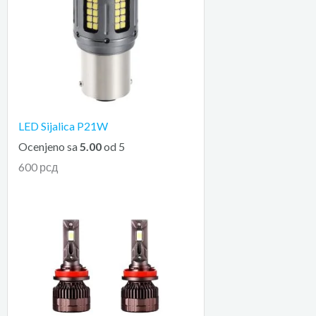
LED Sijalica P21W
Ocenjeno sa
5.00
od 5
600
рсд