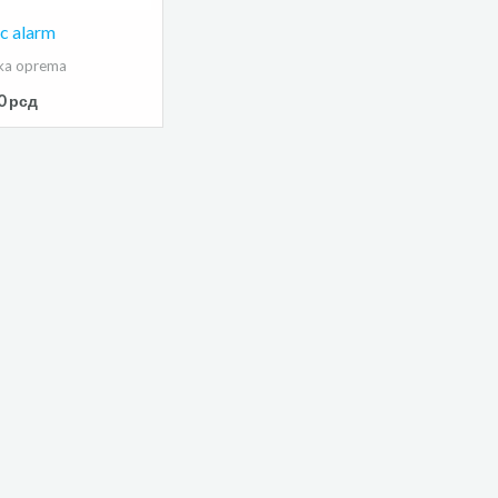
c alarm
ka oprema
60
рсд