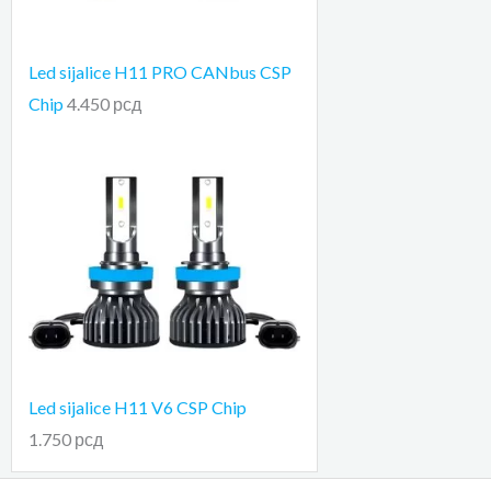
Led sijalice H11 PRO CANbus CSP
Chip
4.450
рсд
Led sijalice H11 V6 CSP Chip
1.750
рсд