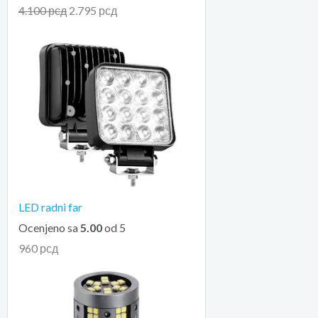
4.100
рсд
2.795
рсд
LED radni far
Ocenjeno sa
5.00
od 5
960
рсд