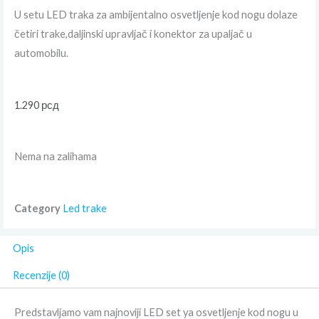
U setu LED traka za ambijentalno osvetljenje kod nogu dolaze
četiri trake,daljinski upravljač i konektor za upaljač u
automobilu.
1.290
рсд
Nema na zalihama
Category
Led trake
Opis
Recenzije (0)
Predstavljamo vam najnoviji LED set ya osvetljenje kod nogu u