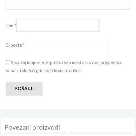
Ime
*
E-pošta
*
Sačuvaj moje ime, e-poštu i veb mesto u ovom pregledaču
veba za sledeći put kada komentarišem.
Povezani proizvodi