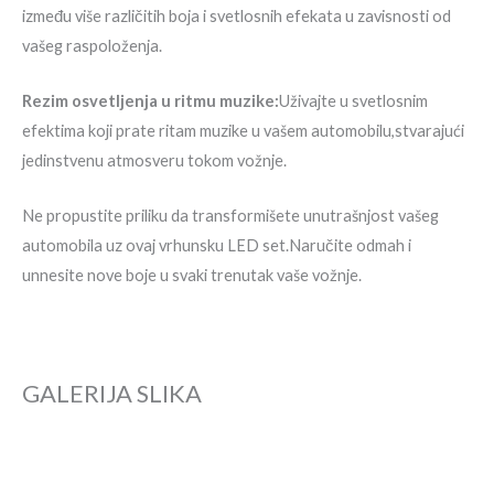
između više različitih boja i svetlosnih efekata u zavisnosti od
vašeg raspoloženja.
Rezim osvetljenja u ritmu muzike:
Uživajte u svetlosnim
efektima koji prate ritam muzike u vašem automobilu,stvarajući
jedinstvenu atmosveru tokom vožnje.
Ne propustite priliku da transformišete unutrašnjost vašeg
automobila uz ovaj vrhunsku LED set.Naručite odmah i
unnesite nove boje u svaki trenutak vaše vožnje.
GALERIJA SLIKA