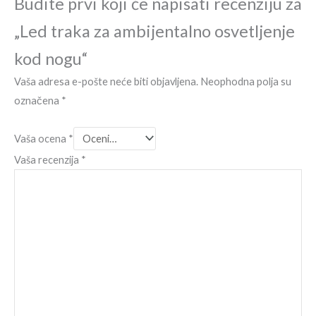
Budite prvi koji će napisati recenziju za
„Led traka za ambijentalno osvetljenje
kod nogu“
Vaša adresa e-pošte neće biti objavljena.
Neophodna polja su
označena
*
Vaša ocena
*
Vaša recenzija
*