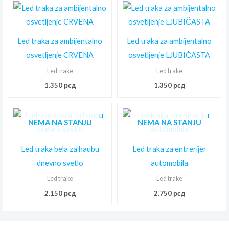
Led traka za ambijentalno
Led traka za ambijentalno
osvetljenje CRVENA
osvetljenje LJUBIČASTA
Led trake
Led trake
1.350
рсд
1.350
рсд
NEMA NA STANJU
NEMA NA STANJU
Led traka bela za haubu
Led traka za entrerijer
dnevno svetlo
automobila
Led trake
Led trake
2.150
рсд
2.750
рсд