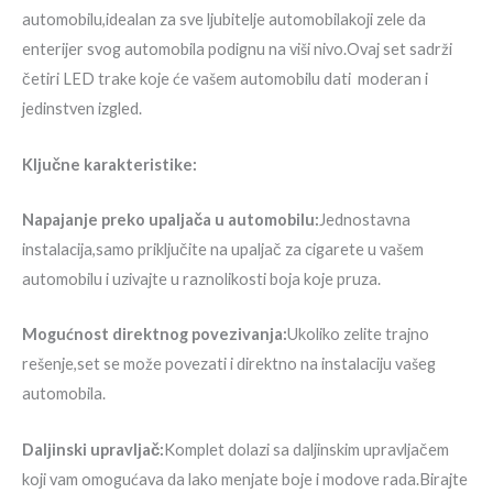
automobilu,idealan za sve ljubitelje automobilakoji zele da
enterijer svog automobila podignu na viši nivo.Ovaj set sadrži
četiri LED trake koje će vašem automobilu dati moderan i
jedinstven izgled.
Ključne karakteristike:
Napajanje preko upaljača u automobilu:
Jednostavna
instalacija,samo priključite na upaljač za cigarete u vašem
automobilu i uzivajte u raznolikosti boja koje pruza.
Mogućnost direktnog povezivanja:
Ukoliko zelite trajno
rešenje,set se može povezati i direktno na instalaciju vašeg
automobila.
Daljinski upravljač:
Komplet dolazi sa daljinskim upravljačem
koji vam omogućava da lako menjate boje i modove rada.Birajte