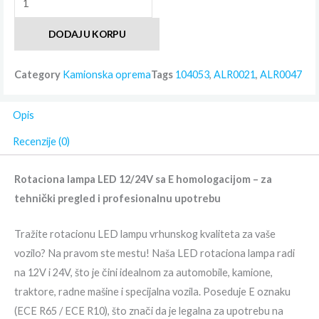
lampa
DODAJ U KORPU
LED
RL001
Category
Kamionska oprema
Tags
104053
,
ALR0021
,
ALR0047
količina
Opis
Recenzije (0)
Rotaciona lampa LED 12/24V sa E homologacijom – za
tehnički pregled i profesionalnu upotrebu
Tražite rotacionu LED lampu vrhunskog kvaliteta za vaše
vozilo? Na pravom ste mestu! Naša LED rotaciona lampa radi
na 12V i 24V, što je čini idealnom za automobile, kamione,
traktore, radne mašine i specijalna vozila. Poseduje E oznaku
(ECE R65 / ECE R10), što znači da je legalna za upotrebu na