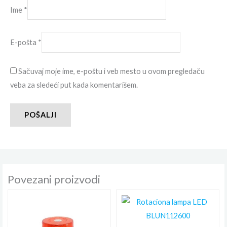
Ime
*
E-pošta
*
Sačuvaj moje ime, e-poštu i veb mesto u ovom pregledaču
veba za sledeći put kada komentarišem.
Povezani proizvodi