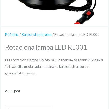
Početna
/
Kamionska oprema
/ Rotaciona lampa LED RL001
Rotaciona lampa LED RL001
LED rotaciona lampa 12/24V sa E oznakom za tehnički pregled
i tri različita moda rada. Idealna za kamione,traktore i
građevinske mašine.
2.520
рсд
Rotaciona