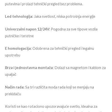
putevima i prolazi tehnički pregled bez problema.
Led tehnologija:
Jaka svetlost, niska potrošnja energije
Univerzalni napon 12/24V:
Pogodna za sve tipove vozila
putničke i teretne
E homologacija:
Odobrena za tehnički pregled i legalnu
upotrebu
Brza i jednostavna montaža:
Dolazi sa magnetom i kablom za
upaljač
Način rada:
Sa tri različita moda rada koji se menjaju na
prekidaču
Koristi se kao rotaciono upozoravajuće svetlo, idealna za