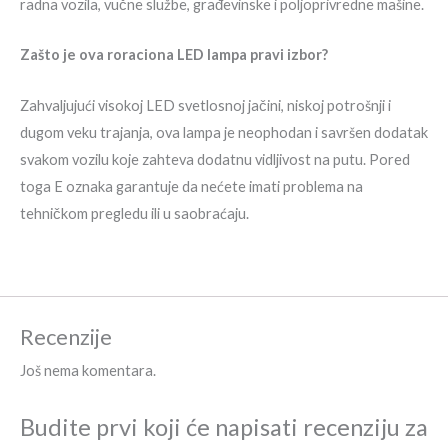
radna vozila, vučne službe, građevinske i poljoprivredne mašine.
Zašto je ova roraciona LED lampa pravi izbor?
Zahvaljujući visokoj LED svetlosnoj jačini, niskoj potrošnji i
dugom veku trajanja, ova lampa je neophodan i savršen dodatak
svakom vozilu koje zahteva dodatnu vidljivost na putu. Pored
toga E oznaka garantuje da nećete imati problema na
tehničkom pregledu ili u saobraćaju.
Recenzije
Još nema komentara.
Budite prvi koji će napisati recenziju za