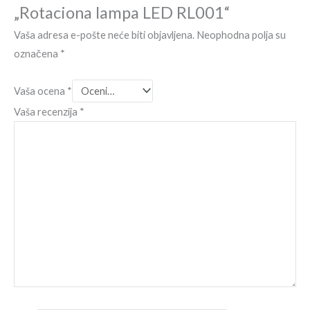
„Rotaciona lampa LED RL001“
Vaša adresa e-pošte neće biti objavljena.
Neophodna polja su
označena
*
Vaša ocena
*
Vaša recenzija
*