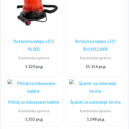
Rotaciona lampa LED
Rotaciona lampa LED
RL002
BLUN112600
Kamionska oprema
Kamionska oprema
1.320
рсд
15.156
рсд
Pištolj za izduvavane kabine
Španer za zatezanje tereta
Kamionska oprema
Kamionska oprema
1.332
рсд
1.248
рсд